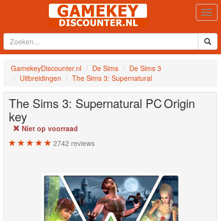
Togg
navi
GamekeyDiscounter.nl
De Sims
De Sims 3
Uitbreidingen
The Sims 3: Supernatural
The Sims 3: Supernatural
PC
Origin
key
Niet op voorraad
2742
reviews