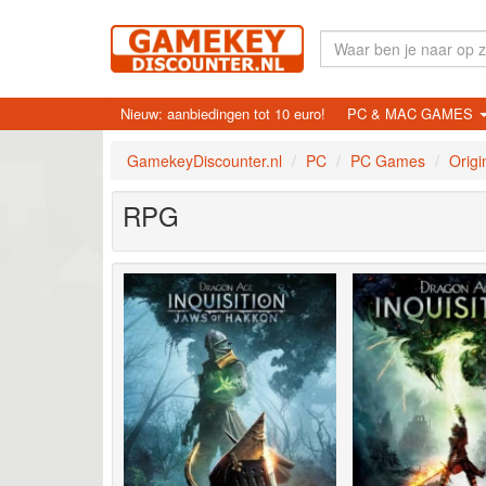
Nieuw: aanbiedingen tot 10 euro!
PC & MAC GAMES
GamekeyDiscounter.nl
PC
PC Games
Origi
RPG