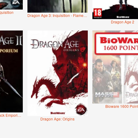
quisition
Dragon Age 3: Inquisition - Flames of the Inquisition Armored Mount (DLC)
Dragon Age 2
Bioware 1600 Poin
Dragon Age 2 (incl. Black Emporium DLC)
Dragon Age: Origins