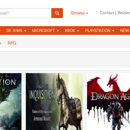
Contact
|
Betale
Browse
DE SIMS
MICROSOFT
XBOX
PLAYSTATION
NEW
n
RPG