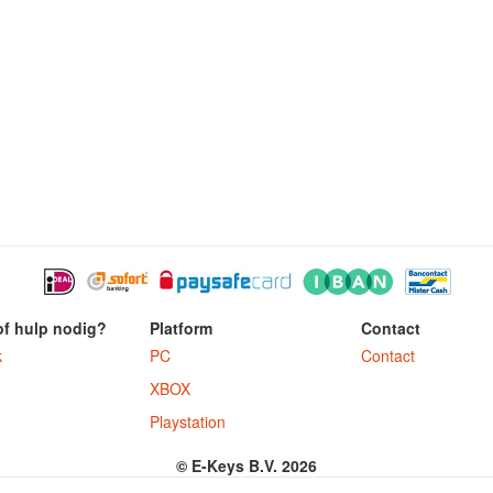
of hulp nodig?
Platform
Contact
k
PC
Contact
XBOX
Playstation
© E-Keys B.V. 2026
ter.nl is onderdeel van E-Keys B.V. geregistreerd onder kamer van koophandel