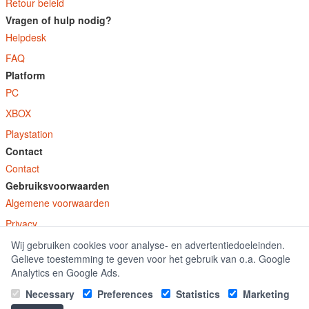
Retour beleid
Vragen of hulp nodig?
Helpdesk
FAQ
Platform
PC
XBOX
Playstation
Contact
Contact
Gebruiksvoorwaarden
Algemene voorwaarden
Privacy
Wij gebruiken cookies voor analyse- en advertentiedoeleinden.
© E-Keys B.V. 2026
Gelieve toestemming te geven voor het gebruik van o.a. Google
GamekeyDiscounter.nl is onderdeel van E-Keys B.V. geregistreerd onder kamer
Analytics en Google Ads.
van koophandel nummer 150771.
Necessary
Preferences
Statistics
Marketing