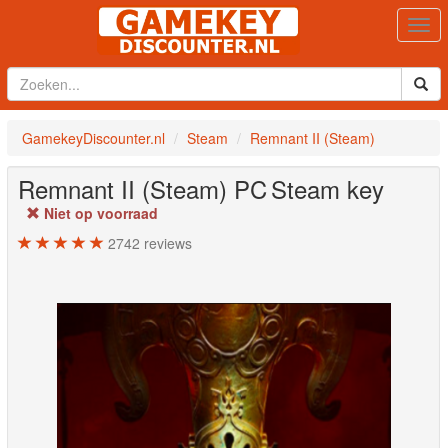
Togg
navi
GamekeyDiscounter.nl
Steam
Remnant II (Steam)
Remnant II (Steam)
PC
Steam key
Niet op voorraad
2742
reviews