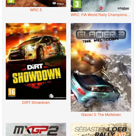
WRC 5
WRC: FIA World Rally Championship 4
DiRT Showdown
Glacier 3: The Meltdown