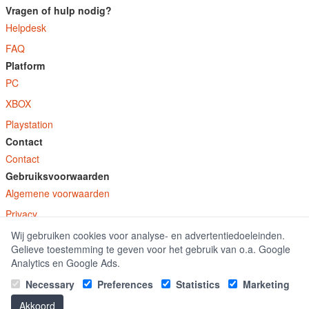
Vragen of hulp nodig?
Helpdesk
FAQ
Platform
PC
XBOX
Playstation
Contact
Contact
Gebruiksvoorwaarden
Algemene voorwaarden
Privacy
Wij gebruiken cookies voor analyse- en advertentiedoeleinden.
© E-Keys B.V. 2026
Gelieve toestemming te geven voor het gebruik van o.a. Google
GamekeyDiscounter.nl is onderdeel van E-Keys B.V. geregistreerd onder kamer
Analytics en Google Ads.
van koophandel nummer 150771.
Necessary
Preferences
Statistics
Marketing
Akkoord