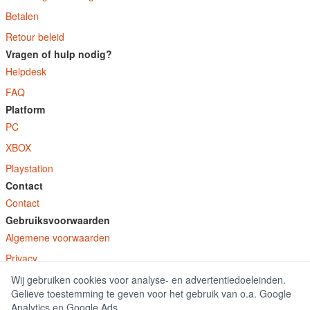
Betalen
Retour beleid
Vragen of hulp nodig?
Helpdesk
FAQ
Platform
PC
XBOX
Playstation
Contact
Contact
Gebruiksvoorwaarden
Algemene voorwaarden
Privacy
Wij gebruiken cookies voor analyse- en advertentiedoeleinden.
© E-Keys B.V. 2026
Gelieve toestemming te geven voor het gebruik van o.a. Google
GamekeyDiscounter.nl is onderdeel van E-Keys B.V. geregistreerd onder kamer
Analytics en Google Ads.