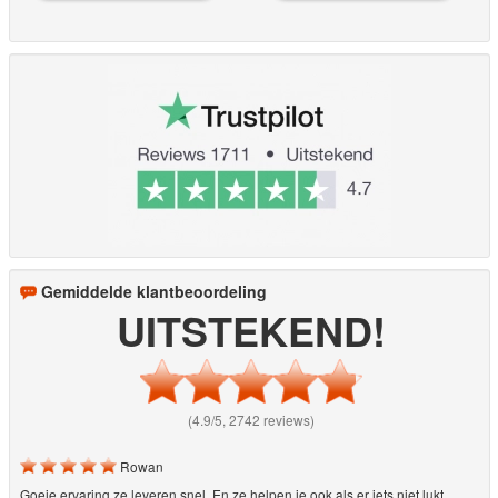
Gemiddelde klantbeoordeling
UITSTEKEND!
(4.9/5, 2742 reviews)
Rowan
Goeie ervaring ze leveren snel. En ze helpen je ook als er iets niet lukt