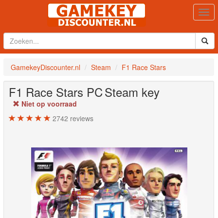
Togg
navi
GamekeyDiscounter.nl
Steam
F1 Race Stars
F1 Race Stars
PC
Steam key
Niet op voorraad
2742
reviews