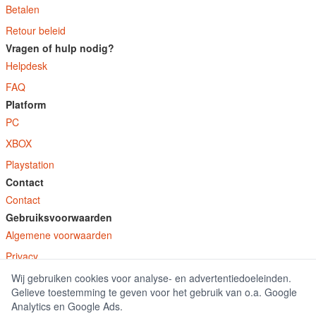
Betalen
Retour beleid
Vragen of hulp nodig?
Helpdesk
FAQ
Platform
PC
XBOX
Playstation
Contact
Contact
Gebruiksvoorwaarden
Algemene voorwaarden
Privacy
Wij gebruiken cookies voor analyse- en advertentiedoeleinden.
© E-Keys B.V. 2026
Gelieve toestemming te geven voor het gebruik van o.a. Google
GamekeyDiscounter.nl is onderdeel van E-Keys B.V. geregistreerd onder kamer
Analytics en Google Ads.
van koophandel nummer 150771.