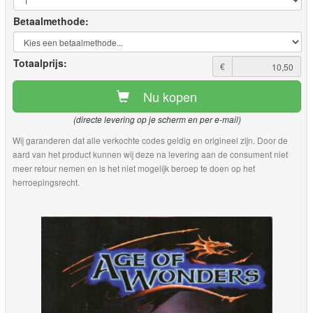
Betaalmethode:
Totaalprijs:
€
Nu kopen
(directe levering op je scherm en per e-mail)
Wij garanderen dat alle verkochte codes geldig en origineel zijn. Door de
aard van het product kunnen wij deze na levering aan de consument niet
meer retour nemen en is het niet mogelijk beroep te doen op het
herroepingsrecht.