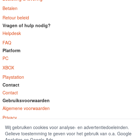
Betalen
Retour beleid
Vragen of hulp nodig?
Helpdesk
FAQ
Platform
PC
XBOX
Playstation
Contact
Contact
Gebruiksvoorwaarden
Algemene voorwaarden
Privacy
Wij gebruiken cookies voor analyse- en advertentiedoeleinden.
© E-Keys B.V. 2026
Gelieve toestemming te geven voor het gebruik van o.a. Google
GamekeyDiscounter.nl is onderdeel van E-Keys B.V. geregistreerd onder kamer
Analytics en Google Ads.