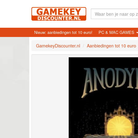
Nieuw: aanbiedingen tot 10 euro!
PC & MAC GAMES
GamekeyDiscounter.nl
Aanbiedingen tot 10 euro