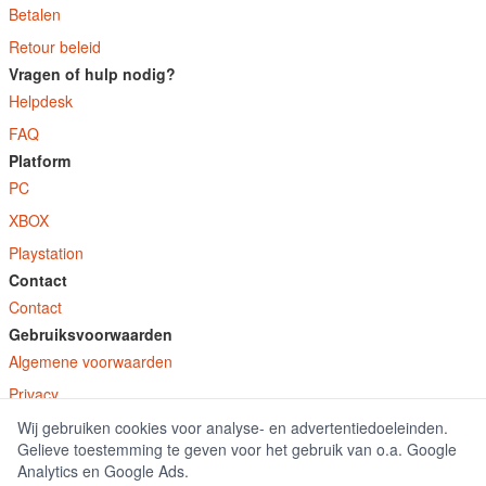
Betalen
Retour beleid
Vragen of hulp nodig?
Helpdesk
FAQ
Platform
PC
XBOX
Playstation
Contact
Contact
Gebruiksvoorwaarden
Algemene voorwaarden
Privacy
Wij gebruiken cookies voor analyse- en advertentiedoeleinden.
© E-Keys B.V. 2026
Gelieve toestemming te geven voor het gebruik van o.a. Google
GamekeyDiscounter.nl is onderdeel van E-Keys B.V. geregistreerd onder kamer
Analytics en Google Ads.
van koophandel nummer 150771.