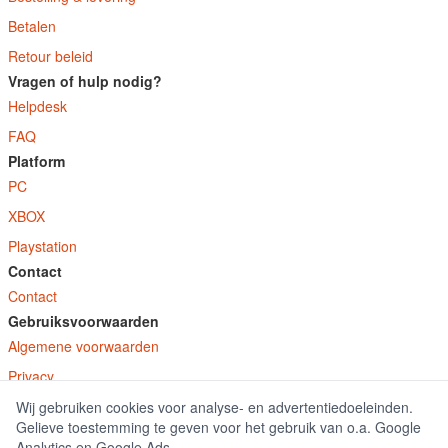
Betalen
Retour beleid
Vragen of hulp nodig?
Helpdesk
FAQ
Platform
PC
XBOX
Playstation
Contact
Contact
Gebruiksvoorwaarden
Algemene voorwaarden
Privacy
Wij gebruiken cookies voor analyse- en advertentiedoeleinden.
© E-Keys B.V. 2026
Gelieve toestemming te geven voor het gebruik van o.a. Google
GamekeyDiscounter.nl is onderdeel van E-Keys B.V. geregistreerd onder kamer
Analytics en Google Ads.