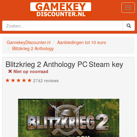
Togg
navi
GamekeyDiscounter.nl
Aanbiedingen tot 10 euro
Blitzkrieg 2 Anthology
Blitzkrieg 2 Anthology
PC
Steam key
Niet op voorraad
2742
reviews