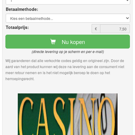
Betaalmethode:
Totaalprijs:
€
Nu kopen
(directe levering op je scherm en per e-mail)
Wij garanderen dat alle verkochte codes geldig en origineel zijn. Door de
aard van het product kunnen wij deze na levering aan de consument niet
meer retour nemen en is het niet mogelijk beroep te doen op het
herroepingsrecht.