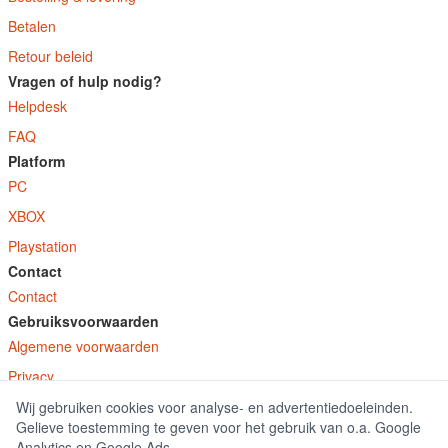
Betalen
Retour beleid
Vragen of hulp nodig?
Helpdesk
FAQ
Platform
PC
XBOX
Playstation
Contact
Contact
Gebruiksvoorwaarden
Algemene voorwaarden
Privacy
Wij gebruiken cookies voor analyse- en advertentiedoeleinden.
© E-Keys B.V. 2026
Gelieve toestemming te geven voor het gebruik van o.a. Google
GamekeyDiscounter.nl is onderdeel van E-Keys B.V. geregistreerd onder kamer
Analytics en Google Ads.