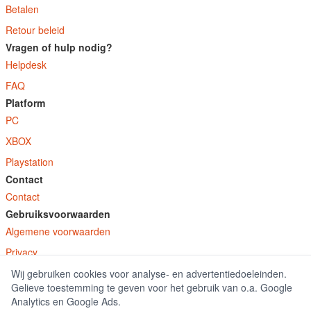
Betalen
Retour beleid
Vragen of hulp nodig?
Helpdesk
FAQ
Platform
PC
XBOX
Playstation
Contact
Contact
Gebruiksvoorwaarden
Algemene voorwaarden
Privacy
Wij gebruiken cookies voor analyse- en advertentiedoeleinden.
© E-Keys B.V. 2026
Gelieve toestemming te geven voor het gebruik van o.a. Google
GamekeyDiscounter.nl is onderdeel van E-Keys B.V. geregistreerd onder kamer
Analytics en Google Ads.
van koophandel nummer 150771.