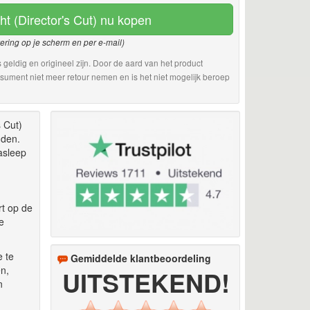
ht (Director's Cut) nu kopen
vering op je scherm en per e-mail)
 geldig en origineel zijn. Door de aard van het product
sument niet meer retour nemen en is het niet mogelijk beroep
 Cut)
nden.
asleep
rt op de
e
e te
Gemiddelde klantbeoordeling
n,
UITSTEKEND!
n