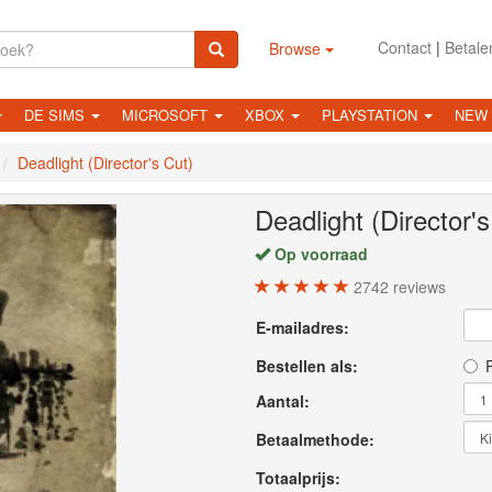
Contact
|
Betale
Browse
DE SIMS
MICROSOFT
XBOX
PLAYSTATION
NEW
Deadlight (Director's Cut)
Deadlight (Director's
Op voorraad
2742
reviews
E-mailadres:
Bestellen als:
P
Aantal:
Betaalmethode:
Totaalprijs: