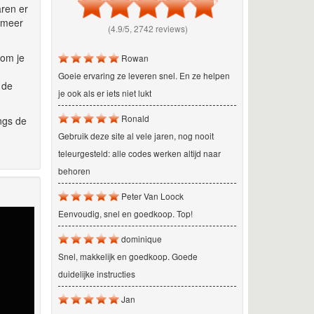
aren er
r meer
(4.9/5, 2742 reviews)
 om je
Rowan
Goeie ervaring ze leveren snel. En ze helpen
 de
je ook als er iets niet lukt
Ronald
ngs de
Gebruik deze site al vele jaren, nog nooit
teleurgesteld: alle codes werken altijd naar
behoren
Peter Van Loock
Eenvoudig, snel en goedkoop. Top!
dominique
Snel, makkelijk en goedkoop. Goede
duidelijke instructies
Jan