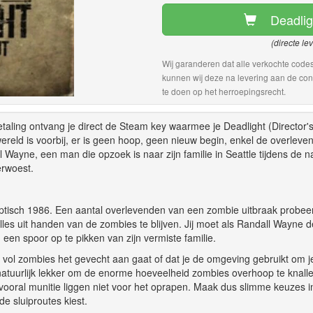
Deadlig
(directe le
Wij garanderen dat alle verkochte codes
kunnen wij deze na levering aan de con
te doen op het herroepingsrecht.
etaling ontvang je direct de Steam key waarmee je Deadlight (Director's
reld is voorbij, er is geen hoop, geen nieuw begin, enkel de overleve
l Wayne, een man die opzoek is naar zijn familie in Seattle tijdens de n
erwoest.
aliptisch 1986. Een aantal overlevenden van een zombie uitbraak probee
les uit handen van de zombies te blijven. Jij moet als Randall Wayne d
een spoor op te pikken van zijn vermiste familie.
l vol zombies het gevecht aan gaat of dat je de omgeving gebruikt om j
natuurlijk lekker om de enorme hoeveelheid zombies overhoop te knalle
ooral munitie liggen niet voor het oprapen. Maak dus slimme keuzes i
e sluiproutes kiest.