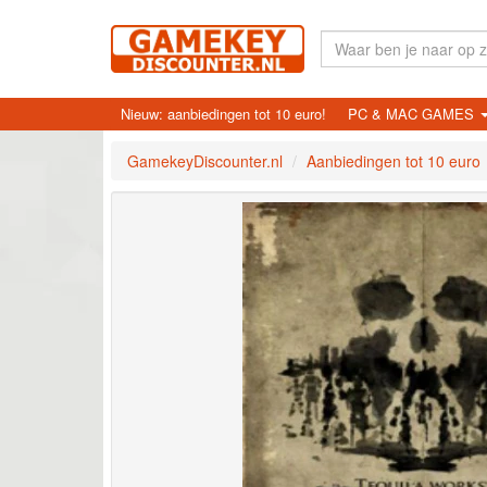
Nieuw: aanbiedingen tot 10 euro!
PC & MAC GAMES
GamekeyDiscounter.nl
Aanbiedingen tot 10 euro