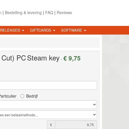
n
|
Bestelling & levering
|
FAQ
|
Reviews
 RELEASES
GIFTCARDS
SOFTWARE
 Cut)
PC
Steam key
€ 9,75
-
articulier
Bedrijf
€