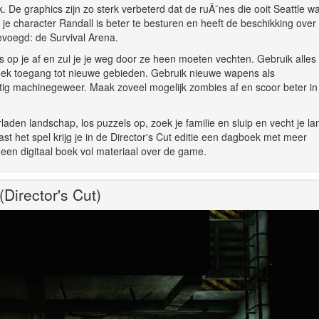
jk. De graphics zijn zo sterk verbeterd dat de ruÃ¯nes die ooit Seattle w
je character Randall is beter te besturen en heeft de beschikking ove
voegd: de Survival Arena.
s op je af en zul je je weg door ze heen moeten vechten. Gebruik alles
oek toegang tot nieuwe gebieden. Gebruik nieuwe wapens als
tig machinegeweer. Maak zoveel mogelijk zombies af en scoor beter in
aden landschap, los puzzels op, zoek je familie en sluip en vecht je la
 het spel krijg je in de Director's Cut editie een dagboek met meer
een digitaal boek vol materiaal over de game.
Director's Cut)