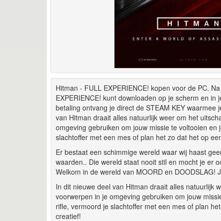
Hitman - FULL EXPERIENCE! kopen voor de PC. Na je
EXPERIENCE! kunt downloaden op je scherm en in je
betaling ontvang je direct de STEAM KEY waarmee je 
van Hitman draait alles natuurlijk weer om het uitsc
omgeving gebruiken om jouw missie te voltooien en je 
slachtoffer met een mes of plan het zo dat het op een 
Er bestaat een schimmige wereld waar wij haast geen
waarden.. Die wereld staat nooit stil en mocht je er 
Welkom in de wereld van MOORD en DOODSLAG! Jij b
In dit nieuwe deel van Hitman draait alles natuurlij
voorwerpen in je omgeving gebruiken om jouw missie t
rifle, vermoord je slachtoffer met een mes of plan het
creatief!