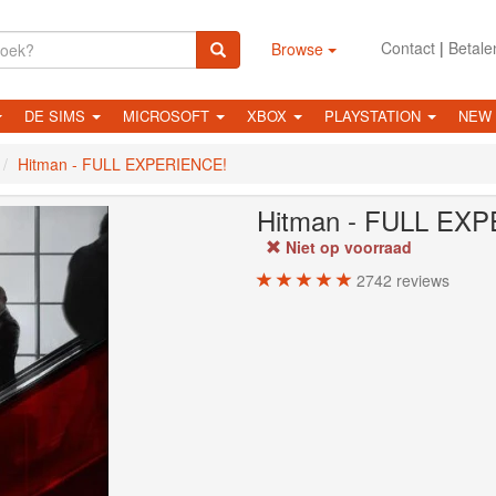
Contact
|
Betale
Browse
DE SIMS
MICROSOFT
XBOX
PLAYSTATION
NEW
Hitman - FULL EXPERIENCE!
Hitman - FULL EX
Niet op voorraad
2742
reviews