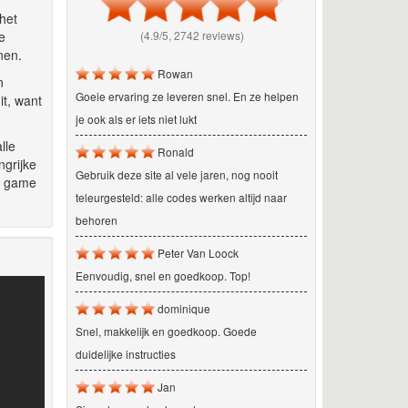
het
e
(4.9/5, 2742 reviews)
nen.
Rowan
n
Goeie ervaring ze leveren snel. En ze helpen
it, want
je ook als er iets niet lukt
lle
Ronald
ngrijke
Gebruik deze site al vele jaren, nog nooit
e game
teleurgesteld: alle codes werken altijd naar
behoren
Peter Van Loock
Eenvoudig, snel en goedkoop. Top!
dominique
Snel, makkelijk en goedkoop. Goede
duidelijke instructies
Jan