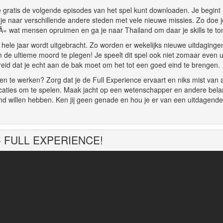
e gratis de volgende episodes van het spel kunt downloaden. Je begint 
je naar verschillende andere steden met vele nieuwe missies. Zo doe j
liÃ« wat mensen opruimen en ga je naar Thailand om daar je skills te to
t hele jaar wordt uitgebracht. Zo worden er wekelijks nieuwe uitdaginge
 de ultieme moord te plegen! Je speelt dit spel ook niet zomaar even u
breid dat je echt aan de bak moet om het tot een goed eind te brengen.
en te werken? Zorg dat je de Full Experience ervaart en niks mist van a
locaties om te spelen. Maak jacht op een wetenschapper en andere bela
imd willen hebben. Ken jij geen genade en hou je er van een uitdagend
n - FULL EXPERIENCE!