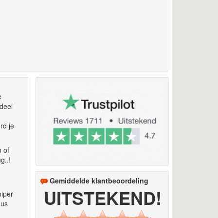
e
deel
rd je
 of
g..!
Gemiddelde klantbeoordeling
UITSTEKEND!
niper
dus