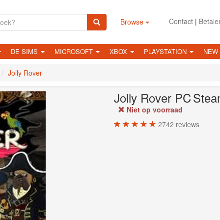
Contact
|
Betale
Browse
DE SIMS
MICROSOFT
XBOX
PLAYSTATION
NEW
Jolly Rover
Jolly Rover
PC
Stea
Niet op voorraad
2742
reviews