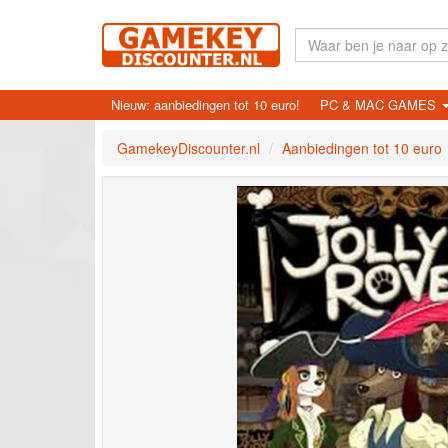
Nieuw: aanbiedingen tot 10 euro!
PC & MAC GAMES
GamekeyDiscounter.nl
Aanbiedingen tot 10 euro