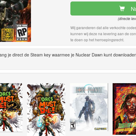
N
(directe le
Wij garanderen dat alle verkochte codes
kunnen wij deze na levering aan de con
te doen op het herroepingsrecht.
vang je direct de Steam key waarmee je Nuclear Dawn kunt downloaden