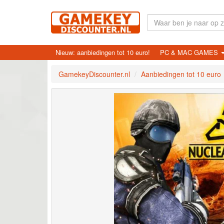
Nieuw: aanbiedingen tot 10 euro!
PC & MAC GAMES
GamekeyDiscounter.nl
Aanbiedingen tot 10 euro