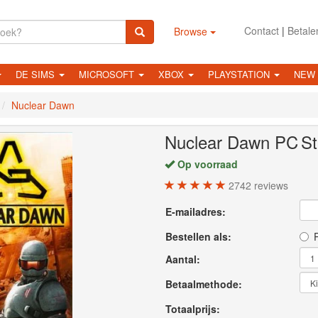
Contact
|
Betale
Browse
DE SIMS
MICROSOFT
XBOX
PLAYSTATION
NEW
Nuclear Dawn
Nuclear Dawn
PC
S
Op voorraad
2742
reviews
E-mailadres:
Bestellen als:
P
Aantal:
Betaalmethode:
Totaalprijs: