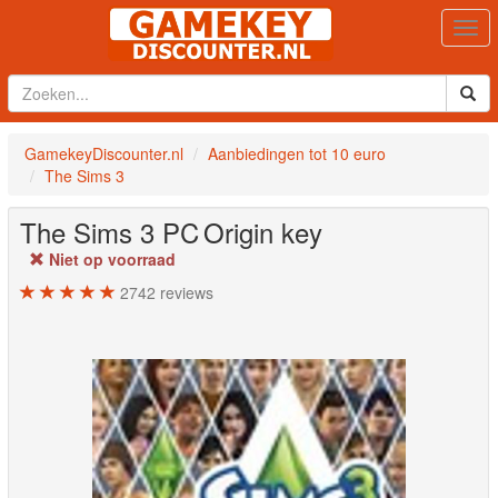
Togg
navi
GamekeyDiscounter.nl
Aanbiedingen tot 10 euro
The Sims 3
The Sims 3
PC
Origin key
Niet op voorraad
2742
reviews