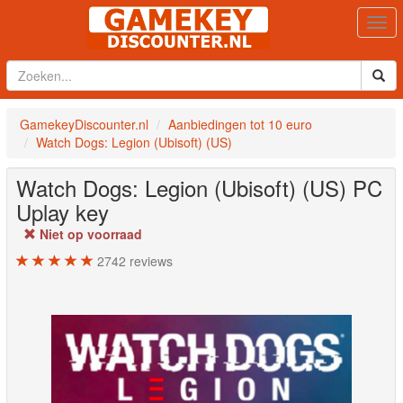
Togg
navi
GamekeyDiscounter.nl
Aanbiedingen tot 10 euro
Watch Dogs: Legion (Ubisoft) (US)
Watch Dogs: Legion (Ubisoft) (US)
PC
Uplay key
Niet op voorraad
2742
reviews