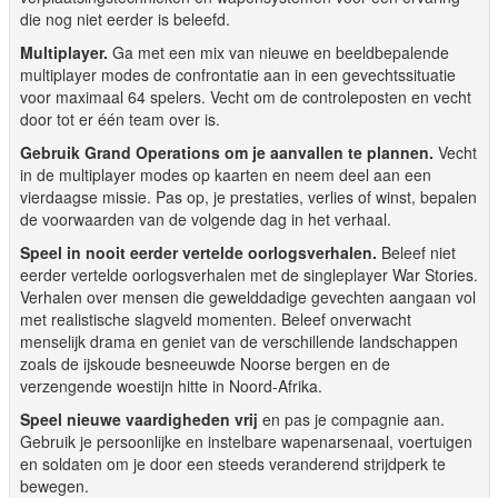
die nog niet eerder is beleefd.
Multiplayer.
Ga met een mix van nieuwe en beeldbepalende
multiplayer modes de confrontatie aan in een gevechtssituatie
voor maximaal 64 spelers. Vecht om de controleposten en vecht
door tot er één team over is.
Gebruik Grand Operations om je aanvallen te plannen.
Vecht
in de multiplayer modes op kaarten en neem deel aan een
vierdaagse missie. Pas op, je prestaties, verlies of winst, bepalen
de voorwaarden van de volgende dag in het verhaal.
Speel in nooit eerder vertelde oorlogsverhalen.
Beleef niet
eerder vertelde oorlogsverhalen met de singleplayer War Stories.
Verhalen over mensen die gewelddadige gevechten aangaan vol
met realistische slagveld momenten. Beleef onverwacht
menselijk drama en geniet van de verschillende landschappen
zoals de ijskoude besneeuwde Noorse bergen en de
verzengende woestijn hitte in Noord-Afrika.
Speel nieuwe vaardigheden vrij
en pas je compagnie aan.
Gebruik je persoonlijke en instelbare wapenarsenaal, voertuigen
en soldaten om je door een steeds veranderend strijdperk te
bewegen.