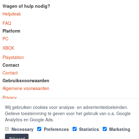
Vragen of hulp nodig?
Helpdesk
FAQ
Platform
PC
XBOX
Playstation
Contact
Contact
Gebruiksvoorwaarden
Algemene voorwaarden
Privacy
Wij gebruiken cookies voor analyse- en advertentiedoeleinden.
© E-Keys B.V. 2026
Gelieve toestemming te geven voor het gebruik van o.a. Google
GamekeyDiscounter.nl is onderdeel van E-Keys B.V. geregistreerd onder kamer
Analytics en Google Ads.
van koophandel nummer 150771.
Necessary
Preferences
Statistics
Marketing
Akkoord