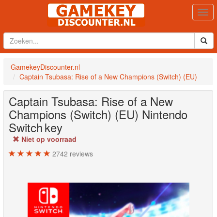
Togg
navi
GamekeyDiscounter.nl
Captain Tsubasa: Rise of a New Champions (Switch) (EU)
Captain Tsubasa: Rise of a New
Champions (Switch) (EU)
Nintendo
Switch
key
Niet op voorraad
2742
reviews