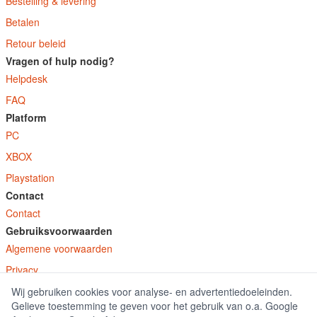
Bestelling & levering
Betalen
Retour beleid
Vragen of hulp nodig?
Helpdesk
FAQ
Platform
PC
XBOX
Playstation
Contact
Contact
Gebruiksvoorwaarden
Algemene voorwaarden
Privacy
Wij gebruiken cookies voor analyse- en advertentiedoeleinden.
© E-Keys B.V. 2026
Gelieve toestemming te geven voor het gebruik van o.a. Google
GamekeyDiscounter.nl is onderdeel van E-Keys B.V. geregistreerd onder kamer