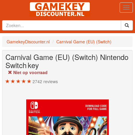
Togg
navi
GamekeyDiscounter.nl
Carnival Game (EU) (Switch)
Carnival Game (EU) (Switch)
Nintendo
Switch
key
Niet op voorraad
2742
reviews