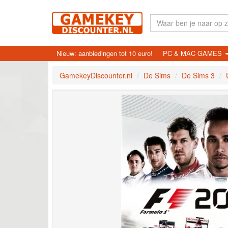
Nieuw: aanbiedingen tot 10 euro!
PC & MAC GAMES
GamekeyDiscounter.nl
De Sims
De Sims 3