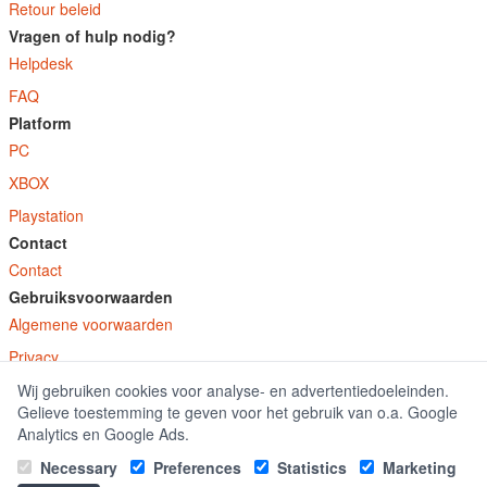
Retour beleid
Vragen of hulp nodig?
Helpdesk
FAQ
Platform
PC
XBOX
Playstation
Contact
Contact
Gebruiksvoorwaarden
Algemene voorwaarden
Privacy
Wij gebruiken cookies voor analyse- en advertentiedoeleinden.
© E-Keys B.V. 2026
Gelieve toestemming te geven voor het gebruik van o.a. Google
GamekeyDiscounter.nl is onderdeel van E-Keys B.V. geregistreerd onder kamer
Analytics en Google Ads.
van koophandel nummer 150771.
Necessary
Preferences
Statistics
Marketing