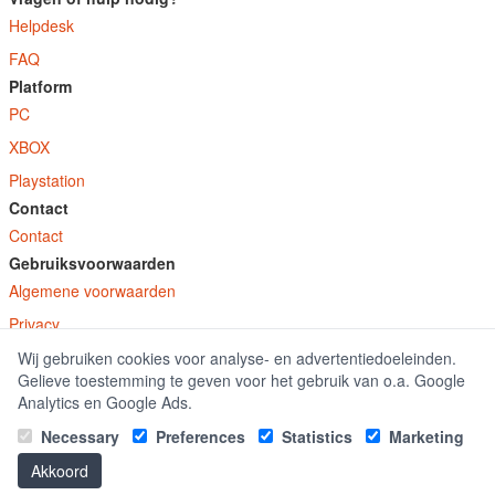
Helpdesk
FAQ
Platform
PC
XBOX
Playstation
Contact
Contact
Gebruiksvoorwaarden
Algemene voorwaarden
Privacy
Wij gebruiken cookies voor analyse- en advertentiedoeleinden.
© E-Keys B.V. 2026
Gelieve toestemming te geven voor het gebruik van o.a. Google
GamekeyDiscounter.nl is onderdeel van E-Keys B.V. geregistreerd onder kamer
Analytics en Google Ads.
van koophandel nummer 150771.
Necessary
Preferences
Statistics
Marketing
Akkoord
|
Office 2016 kaufen
Office 2019 kaufen