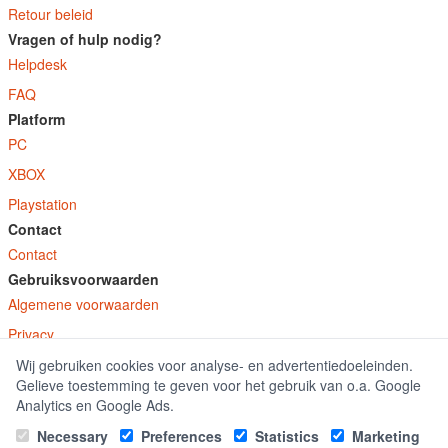
Retour beleid
Vragen of hulp nodig?
Helpdesk
FAQ
Platform
PC
XBOX
Playstation
Contact
Contact
Gebruiksvoorwaarden
Algemene voorwaarden
Privacy
Wij gebruiken cookies voor analyse- en advertentiedoeleinden.
© E-Keys B.V. 2026
Gelieve toestemming te geven voor het gebruik van o.a. Google
GamekeyDiscounter.nl is onderdeel van E-Keys B.V. geregistreerd onder kamer
Analytics en Google Ads.
van koophandel nummer 150771.
Necessary
Preferences
Statistics
Marketing