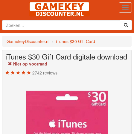
Togg
navi
GamekeyDiscounter.nl
iTunes $30 Gift Card
iTunes $30 Gift Card
digitale download
Niet op voorraad
2742
reviews