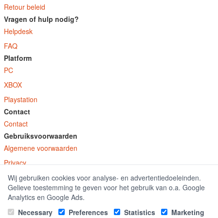
Retour beleid
Vragen of hulp nodig?
Helpdesk
FAQ
Platform
PC
XBOX
Playstation
Contact
Contact
Gebruiksvoorwaarden
Algemene voorwaarden
Privacy
Wij gebruiken cookies voor analyse- en advertentiedoeleinden.
© E-Keys B.V. 2026
Gelieve toestemming te geven voor het gebruik van o.a. Google
GamekeyDiscounter.nl is onderdeel van E-Keys B.V. geregistreerd onder kamer
Analytics en Google Ads.
van koophandel nummer 150771.
Necessary
Preferences
Statistics
Marketing