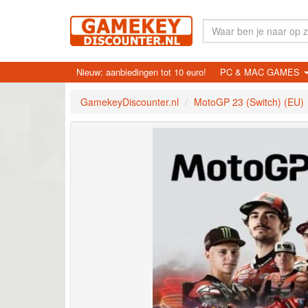
Nieuw: aanbiedingen tot 10 euro!
PC & MAC GAMES
GamekeyDiscounter.nl
MotoGP 23 (Switch) (EU)