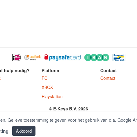
of hulp nodig?
Platform
Contact
k
PC
Contact
XBOX
Playstation
© E-Keys B.V. 2026
ter.nl is onderdeel van E-Keys B.V. geregistreerd onder kamer van koophandel
den. Gelieve toestemming te geven voor het gebruik van o.a. Google A
ting
Akkoord
|
Office 2016 kaufen
Office 2019 kaufen