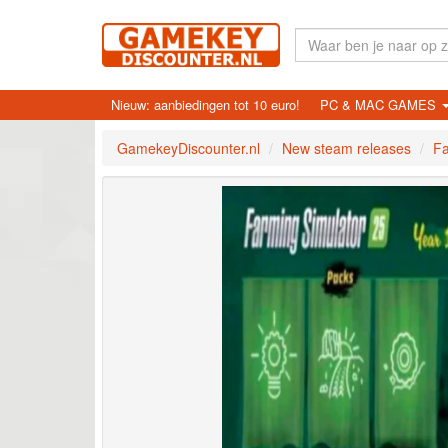
Nieuw: aanbiedingen tot 10 euro!
PC & MAC GAMES
GamekeyDiscounter.nl
New steam releases
Fa