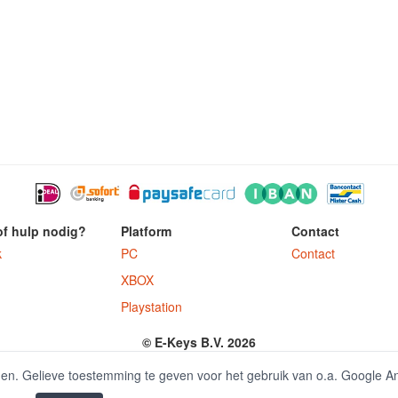
of hulp nodig?
Platform
Contact
k
PC
Contact
XBOX
Playstation
© E-Keys B.V. 2026
ter.nl is onderdeel van E-Keys B.V. geregistreerd onder kamer van koophandel
den. Gelieve toestemming te geven voor het gebruik van o.a. Google A