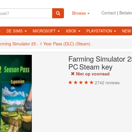
Contact
|
Betale
Browse
DE SIMS
MICROSOFT
XBOX
PLAYSTATION
NEW
rming Simulator 25 - 1 Year Pass (DLC) (Steam)
Farming Simulator 2
PC
Steam key
Niet op voorraad
2742
reviews