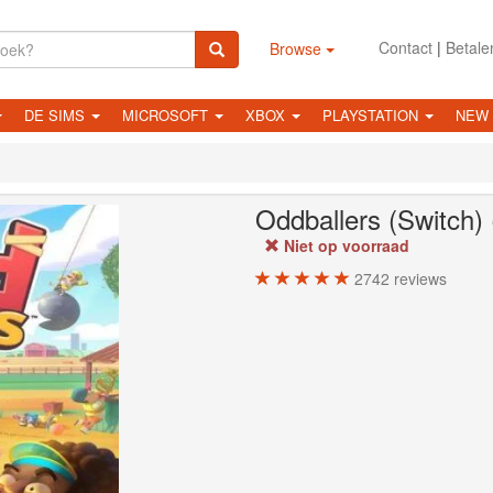
Contact
|
Betale
Browse
DE SIMS
MICROSOFT
XBOX
PLAYSTATION
NEW
Oddballers (Switch)
Niet op voorraad
2742
reviews