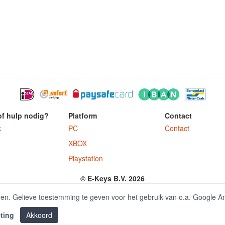
of hulp nodig?
Platform
Contact
k
PC
Contact
XBOX
Playstation
© E-Keys B.V. 2026
ter.nl is onderdeel van E-Keys B.V. geregistreerd onder kamer van koophandel
den. Gelieve toestemming te geven voor het gebruik van o.a. Google A
ting
Akkoord
|
Office 2016 kaufen
Office 2019 kaufen