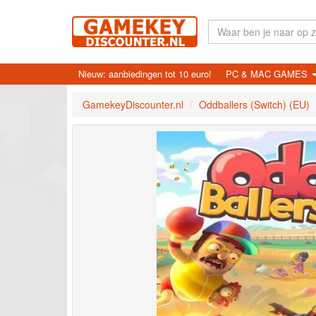
Nieuw: aanbiedingen tot 10 euro!
PC & MAC GAMES
GamekeyDiscounter.nl
Oddballers (Switch) (EU)