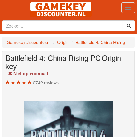
Togg
navi
GamekeyDiscounter.nl
Origin
Battlefield 4: China Rising
Battlefield 4: China Rising
PC
Origin
key
Niet op voorraad
2742
reviews