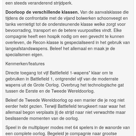
een steeds veranderend strijdperk.
Doorloop de verschillende klassen.
Van de aanvalsklasse die
tijdens de confrontatie met de vijand bolwerken schoonveegt en
tanks vernietigt tot de ondersteunende klasse welke zorgt voor
bevoorrading, transport en de betere vuurposities vindt. Elke
compagnie heeft een hospik nodig om een gevecht te kunnen
overleven, de Recon-klasse is gespecialiseerd in het gebruik van
langeafstandswapens. Beleef het allemaal en maak je de
specialismen eigen.
Kenmerken/features
Directe toegang tot vijf Battlefield 1-wapens* klaar om te
gebruiken in Battlefield 1, ontgrendel vijf van de modernste
wapens uit de Grote Oorlog. Overbrug het technologische gat
tussen de Eerste en de Tweede Wereldoorlog.
Beleef de Tweede Wereldoorlog op een manier die je nog niet
eerder hebt gezien. Terwijl Battlefield terugkeert naar waar het
allemaal begon verplaats jij de strijd naar niet verwachtte maar
beslissende momenten van de oorlog.
Speel in de multiplayer modes met 64 spelers in de wanorde van
een complete oorlog. Begeleid je compagnie naar grootse