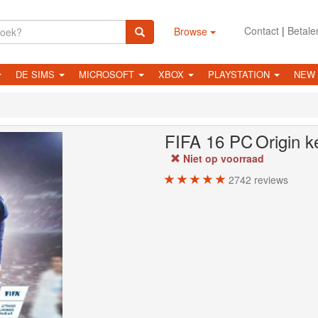
Contact
|
Betale
Browse
DE SIMS
MICROSOFT
XBOX
PLAYSTATION
NEW
FIFA 16
PC
Origin k
Niet op voorraad
2742
reviews