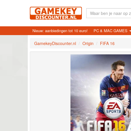
Nieuw: aanbiedingen tot 10 euro!
PC & MAC GAMES
GamekeyDiscounter.nl
Origin
FIFA 16