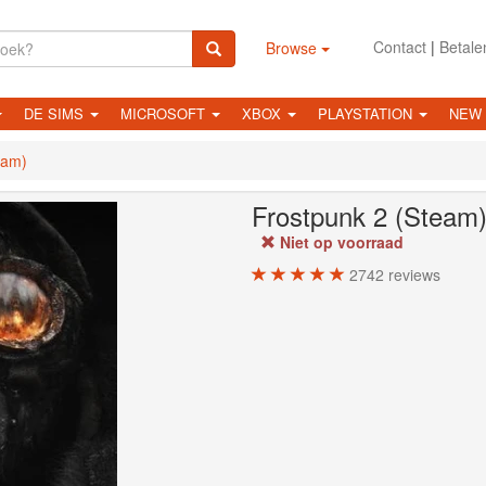
Contact
|
Betale
Browse
DE SIMS
MICROSOFT
XBOX
PLAYSTATION
NEW
eam)
Frostpunk 2 (Steam
Niet op voorraad
2742
reviews