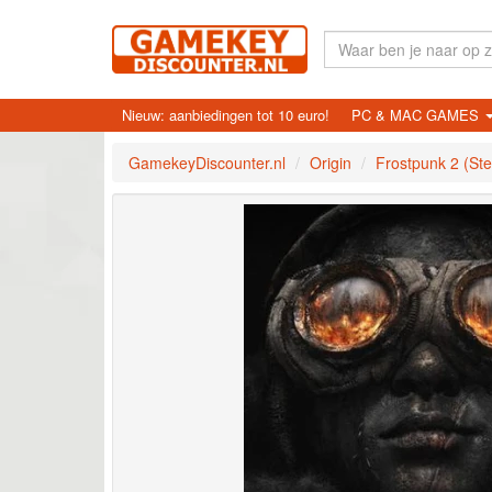
Nieuw: aanbiedingen tot 10 euro!
PC & MAC GAMES
GamekeyDiscounter.nl
Origin
Frostpunk 2 (St