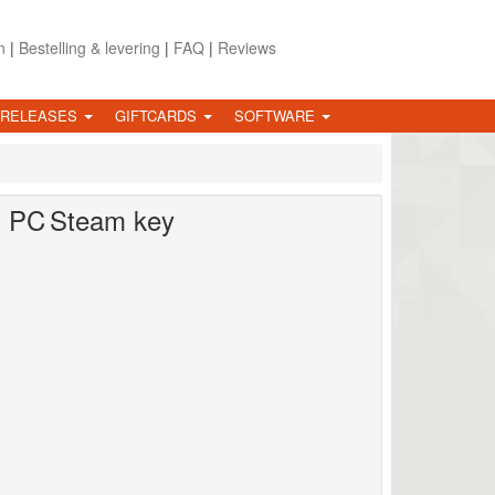
n
|
Bestelling & levering
|
FAQ
|
Reviews
 RELEASES
GIFTCARDS
SOFTWARE
)
PC
Steam key