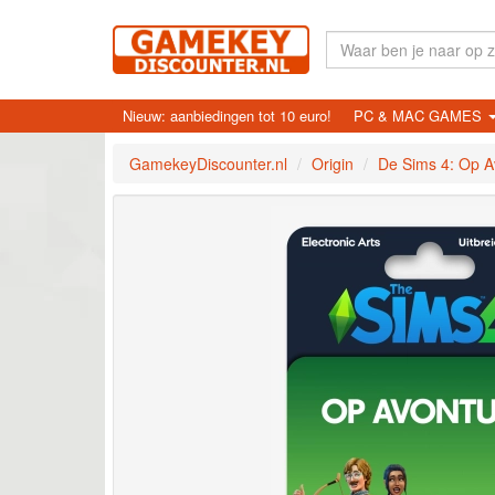
Nieuw: aanbiedingen tot 10 euro!
PC & MAC GAMES
GamekeyDiscounter.nl
Origin
De Sims 4: Op A