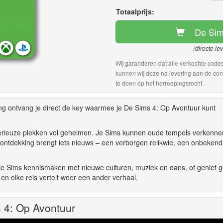
Totaalprijs:
De Sim
(directe le
Wij garanderen dat alle verkochte codes
kunnen wij deze na levering aan de con
te doen op het herroepingsrecht.
ng ontvang je direct de key waarmee je De Sims 4: Op Avontuur kunt
terieuze plekken vol geheimen. Je Sims kunnen oude tempels verkenne
e ontdekking brengt iets nieuws – een verborgen relikwie, een onbekend
t je Sims kennismaken met nieuwe culturen, muziek en dans, of geniet
en elke reis vertelt weer een ander verhaal.
s 4: Op Avontuur