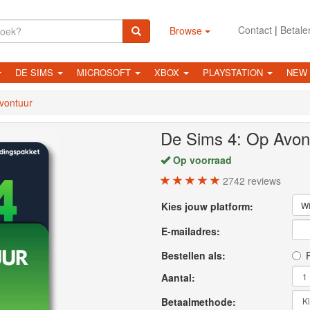
Contact
|
Betale
Browse
DE SIMS
MICROSOFT
XBOX
PLAYSTATION
NEW
vontuur
De Sims 4: Op Avon
Op voorraad
2742
reviews
Kies jouw platform:
Wi
E-mailadres:
Bestellen als:
P
Aantal:
Betaalmethode: