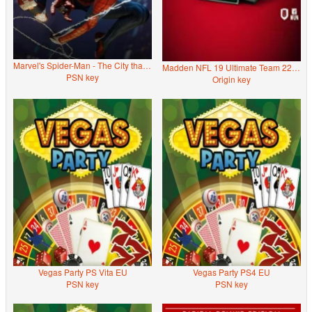
Marvel's Spider-Man - The City that Never Sleeps (DLC) (PS4) (Spain)
Madden NFL 19 Ultimate Team 2200 Points
PSN key
Origin key
Vegas Party PS Vita EU
Vegas Party PS4 EU
PSN key
PSN key