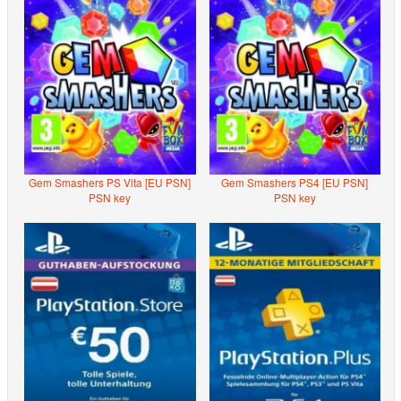
Gem Smashers PS Vita [EU PSN]
Gem Smashers PS4 [EU PSN]
PSN key
PSN key