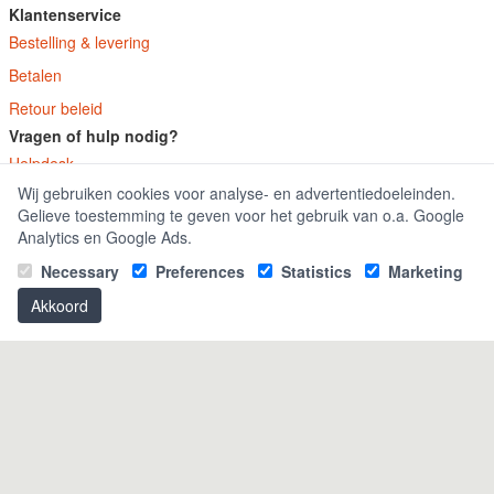
Klantenservice
Bestelling & levering
Betalen
Retour beleid
Vragen of hulp nodig?
Helpdesk
Wij gebruiken cookies voor analyse- en advertentiedoeleinden.
FAQ
Gelieve toestemming te geven voor het gebruik van o.a. Google
Platform
Analytics en Google Ads.
PC
Necessary
Preferences
Statistics
Marketing
XBOX
Akkoord
Playstation
Contact
Contact
Gebruiksvoorwaarden
Algemene voorwaarden
Privacy