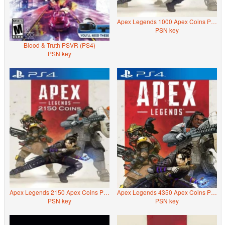
Apex Legends 1000 Apex Coins PS4 (ES)
PSN key
Blood & Truth PSVR (PS4)
PSN key
Apex Legends 2150 Apex Coins PS4 (ES)
Apex Legends 4350 Apex Coins PS4 (ES)
PSN key
PSN key