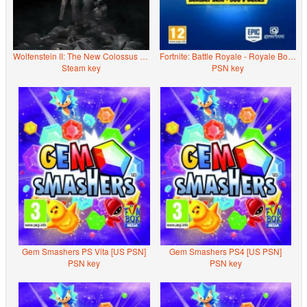
Wolfenstein II: The New Colossus cut
Fortnite: Battle Royale - Royale Bomber Pack + 500 V- BUCKS (PS4)
Steam key
PSN key
Gem Smashers PS Vita [US PSN]
Gem Smashers PS4 [US PSN]
PSN key
PSN key