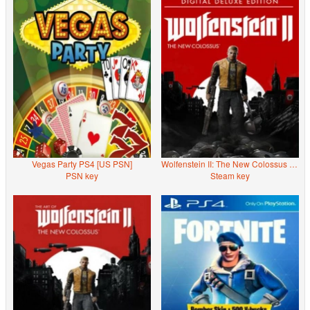
Vegas Party PS4 [US PSN]
Wolfenstein II: The New Colossus (Deluxe Edition)
PSN key
Steam key