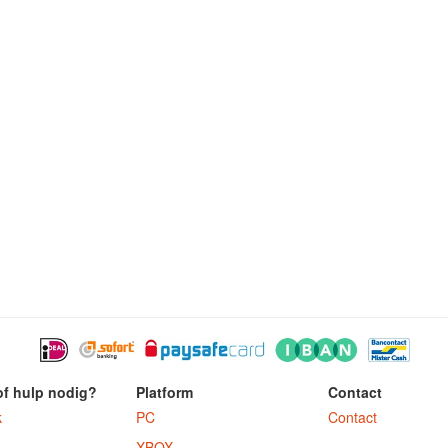
of hulp nodig?
Platform
Contact
k
PC
Contact
XBOX