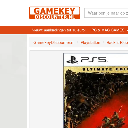
Nieuw: aanbiedingen tot 10 euro!
PC & MAC GAMES
GamekeyDiscounter.nl
Playstation
Back 4 Bloo