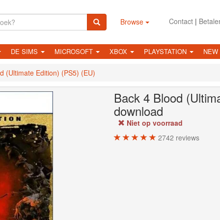
Contact
|
Betale
Browse
DE SIMS
MICROSOFT
XBOX
PLAYSTATION
NEW
d (Ultimate Edition) (PS5) (EU)
Back 4 Blood (Ultima
download
Niet op voorraad
2742
reviews