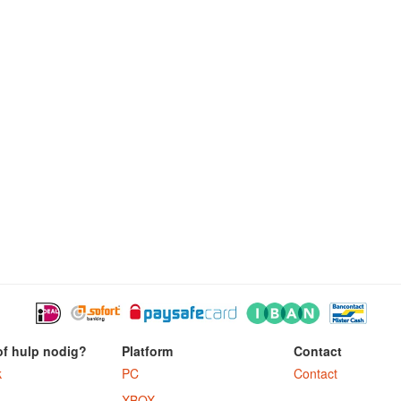
of hulp nodig?
Platform
Contact
k
PC
Contact
XBOX