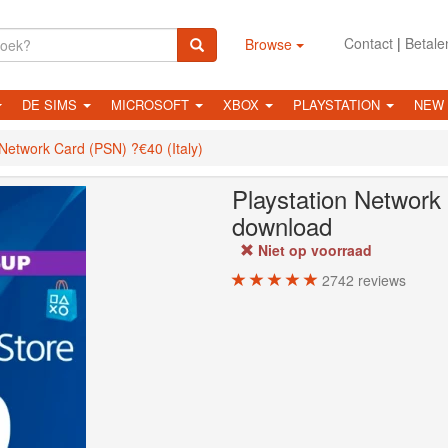
Contact
|
Betale
Browse
DE SIMS
MICROSOFT
XBOX
PLAYSTATION
NEW
 Network Card (PSN) ?€40 (Italy)
Playstation Network
download
Niet op voorraad
2742
reviews