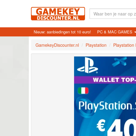
Nieuw: aanbiedingen tot 10 euro!
PC & MAC GAMES
GamekeyDiscounter.nl
Playstation
Playstation