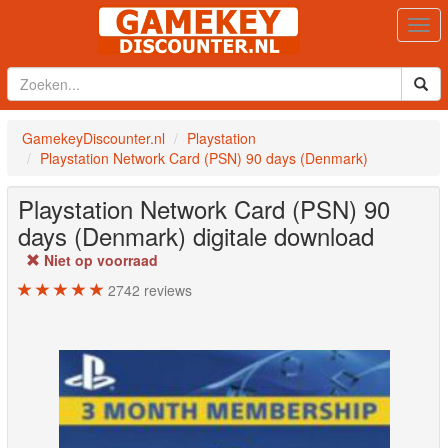
Togg
navi
GamekeyDiscounter.nl
Playstation
Playstation Network Card (PSN) 90 days (Denmark)
Playstation Network Card (PSN) 90
days (Denmark)
digitale download
Niet op voorraad
2742
reviews