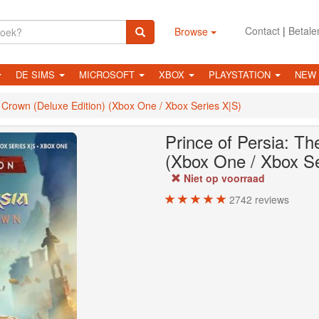
Contact
|
Betale
Browse
DE SIMS
MICROSOFT
XBOX
PLAYSTATION
NEW
t Crown (Deluxe Edition) (Xbox One / Xbox Series X|S)
Prince of Persia: Th
(Xbox One / Xbox Se
Niet op voorraad
2742
reviews