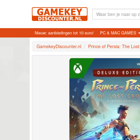
Nieuw: aanbiedingen tot 10 euro!
PC & MAC GAMES
GamekeyDiscounter.nl
Prince of Persia: The Los