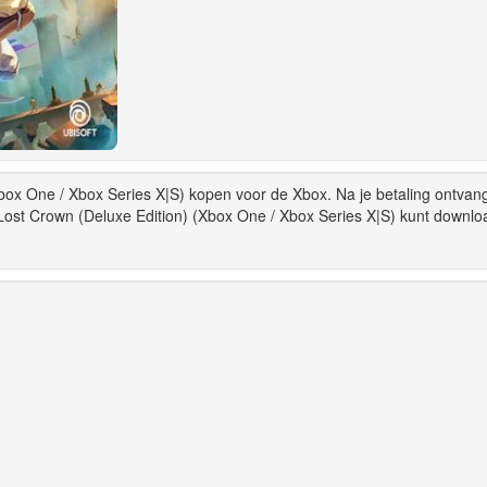
Xbox One / Xbox Series X|S) kopen voor de Xbox. Na je betaling ontvang
 Lost Crown (Deluxe Edition) (Xbox One / Xbox Series X|S) kunt downl