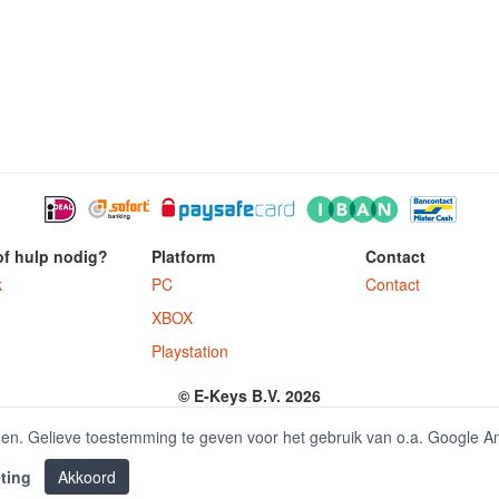
of hulp nodig?
Platform
Contact
k
PC
Contact
XBOX
Playstation
© E-Keys B.V. 2026
ter.nl is onderdeel van E-Keys B.V. geregistreerd onder kamer van koophandel
den. Gelieve toestemming te geven voor het gebruik van o.a. Google A
ting
Akkoord
|
Office 2016 kaufen
Office 2019 kaufen