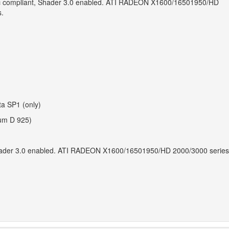
c compliant, Shader 3.0 enabled. ATI RADEON X1600/16501950/HD
.
a SP1 (only)
ium D 925)
Shader 3.0 enabled. ATI RADEON X1600/16501950/HD 2000/3000 series