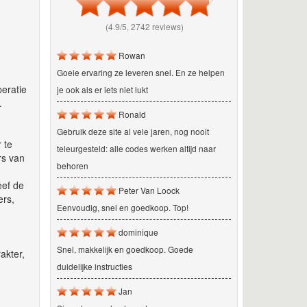
(4.9/5, 2742 reviews)
Rowan
Goeie ervaring ze leveren snel. En ze helpen
peratie
je ook als er iets niet lukt
.
Ronald
Gebruik deze site al vele jaren, nog nooit
 te
teleurgesteld: alle codes werken altijd naar
rs van
behoren
eef de
Peter Van Loock
ers,
Eenvoudig, snel en goedkoop. Top!
dominique
Snel, makkelijk en goedkoop. Goede
akter,
duidelijke instructies
Jan