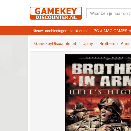
Nieuw: aanbiedingen tot 10 euro!
PC & MAC GAMES
GamekeyDiscounter.nl
Uplay
Brothers in Arms