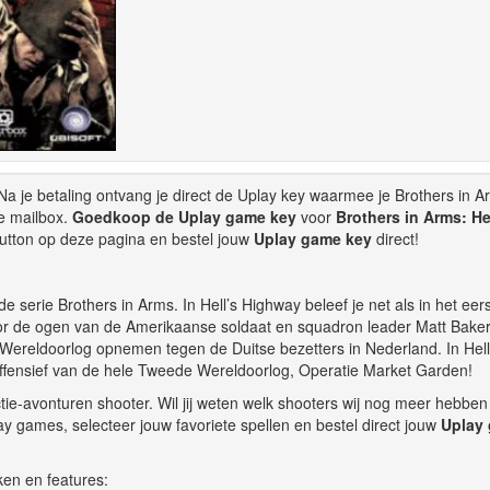
a je betaling ontvang je direct de Uplay key waarmee je Brothers in A
e mailbox.
Goedkoop de Uplay game key
voor
Brothers in Arms: Hel
utton op deze pagina en bestel jouw
Uplay game key
direct!
e serie Brothers in Arms. In Hell’s Highway beleef je net als in het eer
or de ogen van de Amerikaanse soldaat en squadron leader Matt Baker
 Wereldoorlog opnemen tegen de Duitse bezetters in Nederland. In Hell
 offensief van de hele Tweede Wereldoorlog, Operatie Market Garden!
tie-avonturen shooter. Wil jij weten welk shooters wij nog meer hebben
 games, selecteer jouw favoriete spellen en bestel direct jouw
Uplay
en en features: