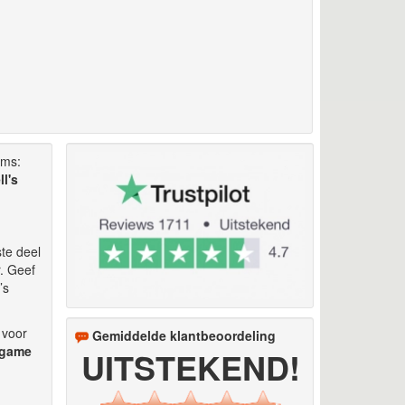
rms:
l's
ste deel
. Geef
’s
 voor
Gemiddelde klantbeoordeling
 game
UITSTEKEND!