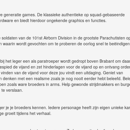
uwe generatie games. De klassieke authentieke op squad-gebaseerde
rdware en biedt hierdoor ongekende graphics en functies.
 soldaten van de 101st Airborn Division in de grootste Parachutisten o
 waarin wordt gevochten om te proberen de oorlog snel te beëindigen
bij het leger een als paratroeper wordt gedropt boven Brabant om daar
bespied de vijand en zet hinderlagen voor de vijand op en ontvang orde
 vinden van de vijand voor deze jou vindt een uitdaging. Geniet van
 denken met een realisme zoals je nog nooit eerder hebt beleefd. Bel
ebben zoals ware broeders in arms. Help gewonde strijdmakkers en burg
te verslaan.
ger je je broeders kennen. Iedere personage heeft zijn eigen unieke kar
 groeit tijdens het verhaal.