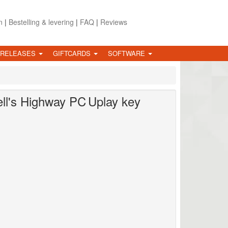
n
|
Bestelling & levering
|
FAQ
|
Reviews
 RELEASES
GIFTCARDS
SOFTWARE
ll's Highway
PC
Uplay key