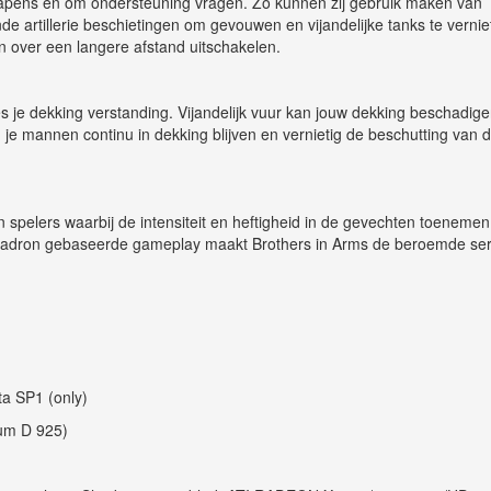
pens en om ondersteuning vragen. Zo kunnen zij gebruik maken van
rtillerie beschietingen om gevouwen en vijandelijke tanks te vernie
n over een langere afstand uitschakelen.
 je dekking verstanding. Vijandelijk vuur kan jouw dekking beschadige
en je mannen continu in dekking blijven en vernietig de beschutting van 
en spelers waarbij de intensiteit en heftigheid in de gevechten toenemen 
uadron gebaseerde gameplay maakt Brothers in Arms de beroemde ser
a SP1 (only)
ium D 925)