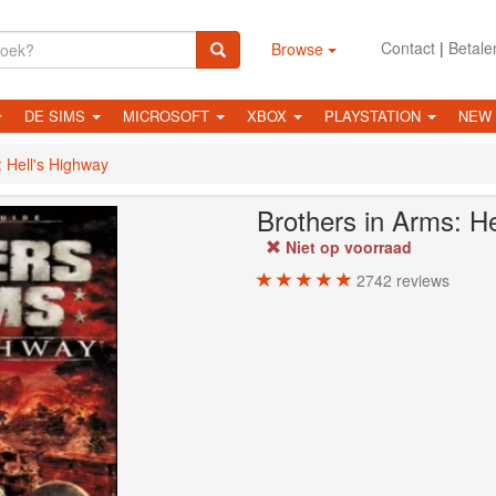
Contact
|
Betale
Browse
DE SIMS
MICROSOFT
XBOX
PLAYSTATION
NEW
: Hell's Highway
Brothers in Arms: He
Niet op voorraad
2742
reviews