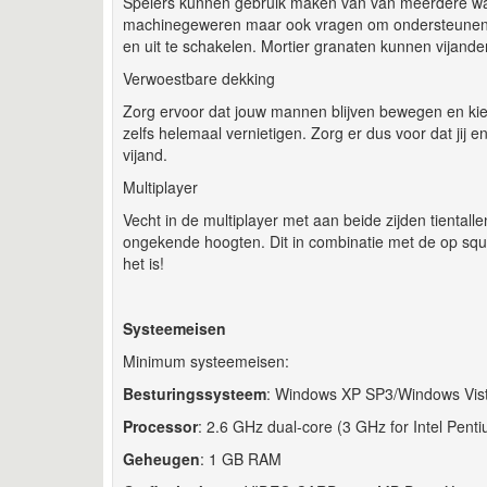
Spelers kunnen gebruik maken van van meerdere wa
machinegeweren maar ook vragen om ondersteunende a
en uit te schakelen. Mortier granaten kunnen vijande
Verwoestbare dekking
Zorg ervoor dat jouw mannen blijven bewegen en kies
zelfs helemaal vernietigen. Zorg er dus voor dat jij 
vijand.
Multiplayer
Vecht in de multiplayer met aan beide zijden tientall
ongekende hoogten. Dit in combinatie met de op sq
het is!
Systeemeisen
Minimum systeemeisen:
Besturingssysteem
: Windows XP SP3/Windows Vist
Processor
: 2.6 GHz dual-core (3 GHz for Intel Pent
Geheugen
: 1 GB RAM