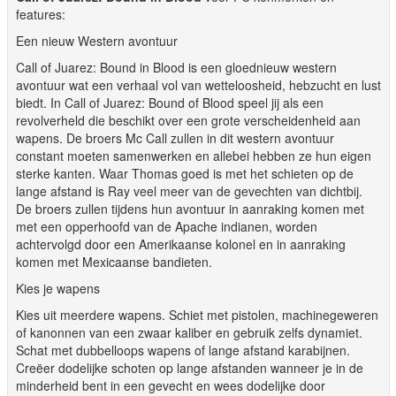
features:
Een nieuw Western avontuur
Call of Juarez: Bound in Blood is een gloednieuw western
avontuur wat een verhaal vol van wetteloosheid, hebzucht en lust
biedt. In Call of Juarez: Bound of Blood speel jij als een
revolverheld die beschikt over een grote verscheidenheid aan
wapens. De broers Mc Call zullen in dit western avontuur
constant moeten samenwerken en allebei hebben ze hun eigen
sterke kanten. Waar Thomas goed is met het schieten op de
lange afstand is Ray veel meer van de gevechten van dichtbij.
De broers zullen tijdens hun avontuur in aanraking komen met
met een opperhoofd van de Apache indianen, worden
achtervolgd door een Amerikaanse kolonel en in aanraking
komen met Mexicaanse bandieten.
Kies je wapens
Kies uit meerdere wapens. Schiet met pistolen, machinegeweren
of kanonnen van een zwaar kaliber en gebruik zelfs dynamiet.
Schat met dubbelloops wapens of lange afstand karabijnen.
Creëer dodelijke schoten op lange afstanden wanneer je in de
minderheid bent in een gevecht en wees dodelijke door