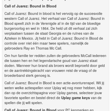
Call of Juarez: Bound in Blood
Call of Juarez: Bound in blood is het vervolg op de succesvolle
western Call of Juarez. Het verhaal van Call of Juarez: Bound in
Blood speelt zich in de Verenigde af in de tijd van de bloedige
burgeroorlog en wel in 1864. De held uit dit verhaal zal zich
verplaatsen tussen de staat Georgia en de ruïnes van de
Azteken in Mexico. Jij hebt in Call of Juarez: Bound in Blood de
controle over niet één maar twee spelers, namelijk de
gebroeders Ray en Thomas Mc Call.
Om hun familie ter redden zullen de gebroeders McCall iedereen
die tussen hen en het legendarische goud van Juarez staat
doden. Wanneer hun brand als broers wordt beproefd door geld
en de aantrekkingskracht van vrouwen reist de vraag of de
broederband sterk genoeg is.
Call of Juarez: Bound in Blood is een actie-avonturenspel. Wil jij
weten welke actiespellen voor Uplay wij nog meer hebben, kijk
dan op de overzichtspagina voor Uplay games, selecteer jouw
favoriete spellen en bestel direct de
Uplay game keys
van de
spellen die jij wilt spelen.
Call of Juarez: Bound in Blood
voor PC kenmerken en