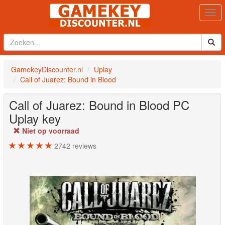
Togg
navi
GamekeyDiscounter.nl
Uplay
Call of Juarez: Bound in Blood
Call of Juarez: Bound in Blood
PC
Uplay key
Niet op voorraad
2742
reviews