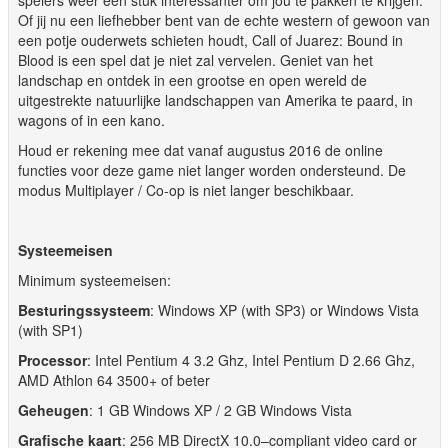
spelers weer een stuk interessanter om jou te pakken te krijgen.
Of jij nu een liefhebber bent van de echte western of gewoon van
een potje ouderwets schieten houdt, Call of Juarez: Bound in
Blood is een spel dat je niet zal vervelen. Geniet van het
landschap en ontdek in een grootse en open wereld de
uitgestrekte natuurlijke landschappen van Amerika te paard, in
wagons of in een kano.
Houd er rekening mee dat vanaf augustus 2016 de online
functies voor deze game niet langer worden ondersteund. De
modus Multiplayer / Co-op is niet langer beschikbaar.
Systeemeisen
Minimum systeemeisen:
Besturingssysteem
: Windows XP (with SP3) or Windows Vista
(with SP1)
Processor
: Intel Pentium 4 3.2 Ghz, Intel Pentium D 2.66 Ghz,
AMD Athlon 64 3500+ of beter
Geheugen
: 1 GB Windows XP / 2 GB Windows Vista
Grafische kaart
: 256 MB DirectX 10.0–compliant video card or