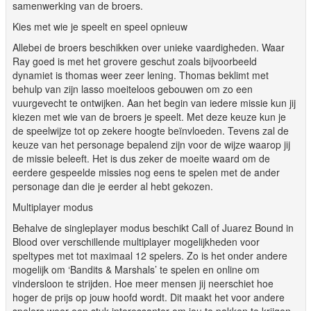
samenwerking van de broers.
Kies met wie je speelt en speel opnieuw
Allebei de broers beschikken over unieke vaardigheden. Waar
Ray goed is met het grovere geschut zoals bijvoorbeeld
dynamiet is thomas weer zeer lening. Thomas beklimt met
behulp van zijn lasso moeiteloos gebouwen om zo een
vuurgevecht te ontwijken. Aan het begin van iedere missie kun jij
kiezen met wie van de broers je speelt. Met deze keuze kun je
de speelwijze tot op zekere hoogte beïnvloeden. Tevens zal de
keuze van het personage bepalend zijn voor de wijze waarop jij
de missie beleeft. Het is dus zeker de moeite waard om de
eerdere gespeelde missies nog eens te spelen met de ander
personage dan die je eerder al hebt gekozen.
Multiplayer modus
Behalve de singleplayer modus beschikt Call of Juarez Bound in
Blood over verschillende multiplayer mogelijkheden voor
speltypes met tot maximaal 12 spelers. Zo is het onder andere
mogelijk om ‘Bandits & Marshals’ te spelen en online om
vindersloon te strijden. Hoe meer mensen jij neerschiet hoe
hoger de prijs op jouw hoofd wordt. Dit maakt het voor andere