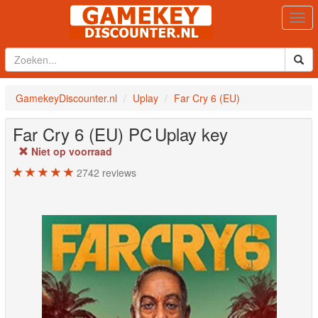
Togg
navi
GamekeyDiscounter.nl
Uplay
Far Cry 6 (EU)
Far Cry 6 (EU)
PC
Uplay key
Niet op voorraad
2742
reviews