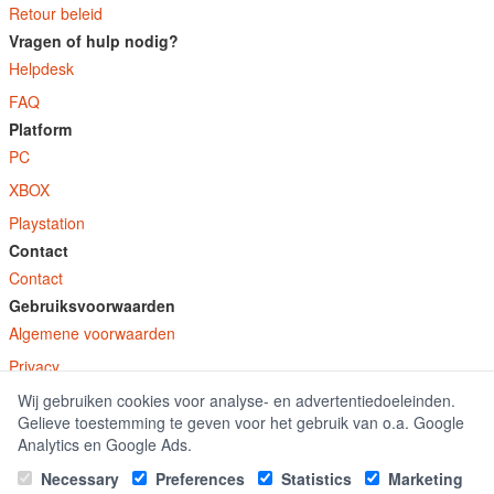
Retour beleid
Vragen of hulp nodig?
Helpdesk
FAQ
Platform
PC
XBOX
Playstation
Contact
Contact
Gebruiksvoorwaarden
Algemene voorwaarden
Privacy
Wij gebruiken cookies voor analyse- en advertentiedoeleinden.
© E-Keys B.V. 2026
Gelieve toestemming te geven voor het gebruik van o.a. Google
GamekeyDiscounter.nl is onderdeel van E-Keys B.V. geregistreerd onder kamer
Analytics en Google Ads.
van koophandel nummer 150771.
Necessary
Preferences
Statistics
Marketing