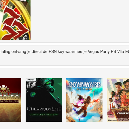
taling ontvang je direct de PSN key waarmee je Vegas Party PS Vita E