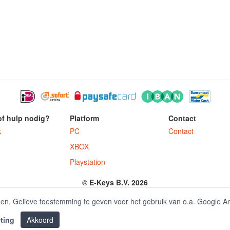
of hulp nodig?
Platform
Contact
k
PC
Contact
XBOX
Playstation
© E-Keys B.V. 2026
ter.nl is onderdeel van E-Keys B.V. geregistreerd onder kamer van koophandel
den. Gelieve toestemming te geven voor het gebruik van o.a. Google A
ting
Akkoord
|
Office 2016 kaufen
Office 2019 kaufen