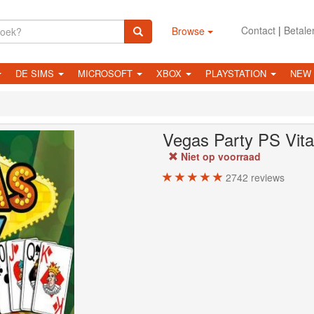
Contact
|
Betale
Browse
DE SIMS
MICROSOFT
XBOX
PLAYSTATION
NEW
Vegas Party PS Vit
Niet op voorraad
2742
reviews