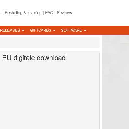
n
|
Bestelling & levering
|
FAQ
|
Reviews
 RELEASES
GIFTCARDS
SOFTWARE
a EU
digitale download