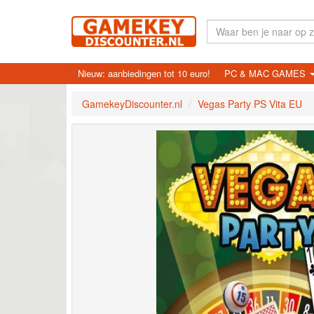
Nieuw: aanbiedingen tot 10 euro!
PC & MAC GAMES
GamekeyDiscounter.nl
Vegas Party PS Vita EU