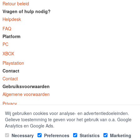
Retour beleid
Vragen of hulp nodig?
Helpdesk
FAQ
Platform
PC
XBOX
Playstation
Contact
Contact
Gebruiksvoorwaarden
Algemene voorwaarden
Privacy
Wij gebruiken cookies voor analyse- en advertentiedoeleinden.
© E-Keys B.V. 2026
Gelieve toestemming te geven voor het gebruik van o.a. Google
GamekeyDiscounter.nl is onderdeel van E-Keys B.V. geregistreerd onder kamer
Analytics en Google Ads.
van koophandel nummer 150771.
Necessary
Preferences
Statistics
Marketing