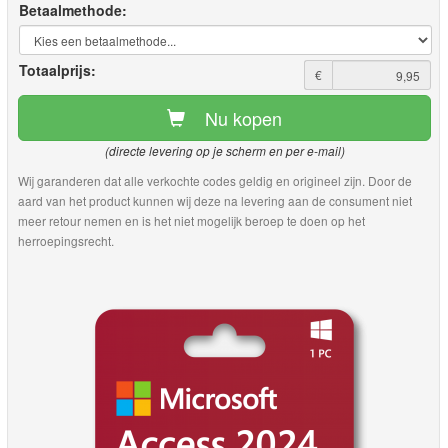
Betaalmethode:
Totaalprijs:
€
Nu kopen
(directe levering op je scherm en per e-mail)
Wij garanderen dat alle verkochte codes geldig en origineel zijn. Door de
aard van het product kunnen wij deze na levering aan de consument niet
meer retour nemen en is het niet mogelijk beroep te doen op het
herroepingsrecht.