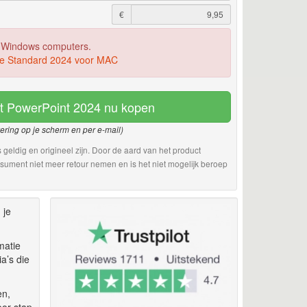
€
r Windows computers.
ice Standard 2024 voor MAC
ft PowerPoint 2024 nu kopen
vering op je scherm en per e-mail)
 geldig en origineel zijn. Door de aard van het product
sument niet meer retour nemen en is het niet mogelijk beroep
 je
matie
a’s die
en,
oor stap