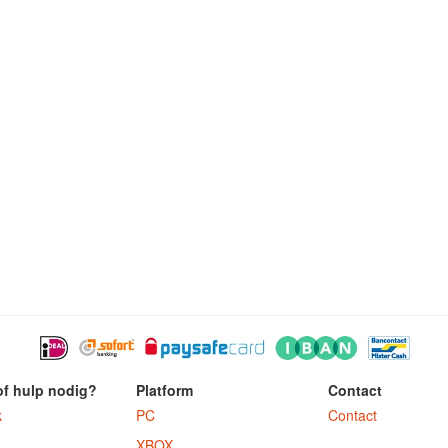
of hulp nodig?
Platform
Contact
k
PC
Contact
XBOX