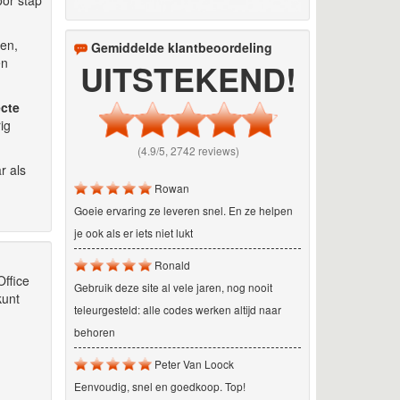
en,
Gemiddelde klantbeoordeling
en
UITSTEKEND!
ecte
ig
(4.9/5, 2742 reviews)
r als
Rowan
Goeie ervaring ze leveren snel. En ze helpen
je ook als er iets niet lukt
Ronald
Office
Gebruik deze site al vele jaren, nog nooit
kunt
teleurgesteld: alle codes werken altijd naar
behoren
Peter Van Loock
Eenvoudig, snel en goedkoop. Top!