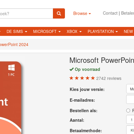
Contact
|
Betale
Browse
DE SIMS
MICROSOFT
XBOX
PLAYSTATION
NEW
owerPoint 2024
Microsoft PowerPoin
Op voorraad
2742
reviews
Kies jouw versie:
M
E-mailadres:
Bestellen als:
P
Aantal:
Betaalmethode: