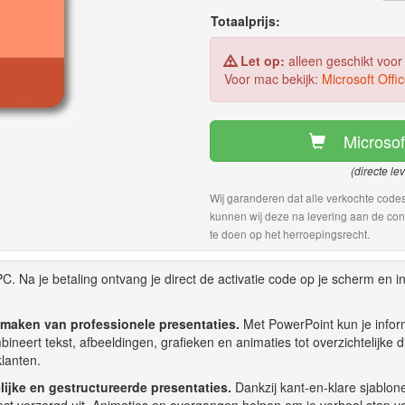
Totaalprijs:
Let op:
alleen geschikt voo
Voor mac bekijk:
Microsoft Off
Microso
(directe le
Wij garanderen dat alle verkochte codes
kunnen wij deze na levering aan de con
te doen op het herroepingsrecht.
Na je betaling ontvang je direct de activatie code op je scherm en in
 maken van professionele presentaties.
Met PowerPoint kun je infor
ineert tekst, afbeeldingen, grafieken en animaties tot overzichtelijke di
klanten.
ijke en gestructureerde presentaties.
Dankzij kant-en-klare sjablon
irect verzorgd uit. Animaties en overgangen helpen om je verhaal stap v